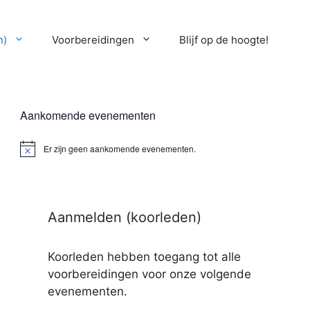
n)
Voorbereidingen
Blijf op de hoogte!
Aankomende evenementen
Er zijn geen aankomende evenementen.
B
e
r
i
c
h
Aanmelden (koorleden)
t
Koorleden hebben toegang tot alle
voorbereidingen voor onze volgende
evenementen.